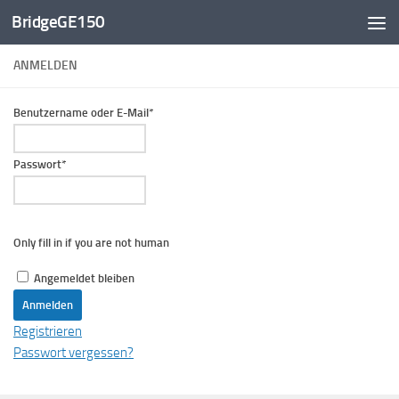
BridgeGE150
Zum Inhalt springen
ANMELDEN
Benutzername oder E-Mail
*
Passwort
*
Only fill in if you are not human
Angemeldet bleiben
Registrieren
Passwort vergessen?